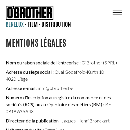
BENELUX
·
FILM
·
DISTRIBUTION
MENTIONS LÉGALES
Nom ou raison sociale de l'entreprise :
O'Brother (SPRL)
Adresse du siège social :
Quai Godefroid-Kurth 10
4020 Liège
Adresse e-mail :
info@obrother.be
Numéro d'inscription au registre du commerce et des
sociétés (RCS) ou au répertoire des métiers (RM) :
BE
0818.636.943
Directeur de la publication :
Jaques-Henri Bronckart
Hébergeur du site :
Strapi, Inc.