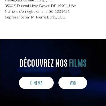
3500 S Dupont Hwy, Dover, DE 19901, USA
Numéro d'enregistrement : 30-1201421
Représenté par M. Pierre Burgy, CEO
DÉCOUVREZ NOS
FILMS
CINEMA
VOD