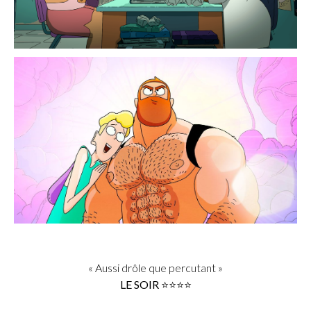
« Aussi drôle que percutant »
LE SOIR ⭐️⭐️⭐️⭐️