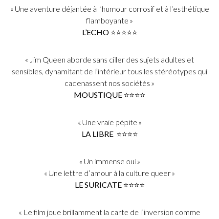
« Une aventure déjantée à l’humour corrosif et à l’esthétique
flamboyante »
L’ECHO ⭐️⭐️⭐️⭐️⭐️
« Jim Queen aborde sans ciller des sujets adultes et
sensibles, dynamitant de l’intérieur tous les stéréotypes qui
cadenassent nos sociétés »
MOUSTIQUE ⭐️⭐️⭐️⭐️
« Une vraie pépite »
LA LIBRE ⭐️⭐️⭐️⭐️
« Un immense oui »
« Une lettre d’amour à la culture queer »
LE SURICATE ⭐️⭐️⭐️⭐️
« Le film joue brillamment la carte de l’inversion comme