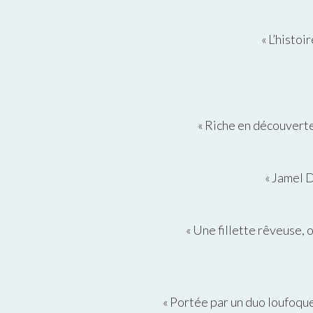
« L’histo
« Riche en découverte
« Jamel D
« Une fillette rêveuse,
« Portée par un duo loufoque