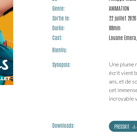
Genre:
ANIMATION
Sortie le:
22 juillet 2026
Durée:
88
min
Cast:
Louane Emera
BienVu:
Synopsis:
Une plume m
écrit vient 
ans, et de 
cet immense 
incroyable
Downloads:
PRESSKIT