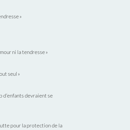
endresse »
mour ni la tendresse »
out seul »
p d’enfants devraient se
utte pour la protection de la