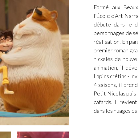
Formé aux Beaux-
l’École d’Art Narr
débute dans le d
personnages de sér
réalisation. En par
premier roman grap
nickelés de nouve
animation, il dév
Lapins crétins - In
4 saisons, il prend
Petit Nicolas puis
cafards. Il revien
dans les nuages es